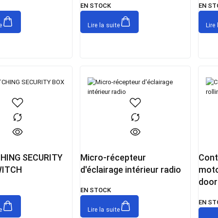
EN STOCK
EN ST
e
Lire la suite
Lire 
HING SECURITY
Micro-récepteur
Cont
WITCH
d'éclairage intérieur radio
moto
door
EN STOCK
EN ST
e
Lire la suite