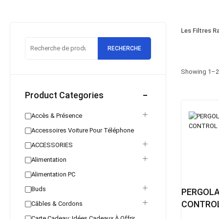
Les Filtres R
RECHERCHE
Showing
1
–
2
Product Categories
Accès & Présence
Accessoires Voiture Pour Téléphone
ACCESSORIES
Alimentation
Alimentation PC
Buds
PERGOLA
CONTRO
Câbles & Cordons
Carte Cadeau: Idées Cadeaux À Offrir