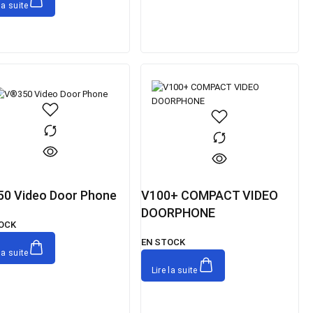
la suite
0 Video Door Phone
V100+ COMPACT VIDEO
DOORPHONE
OCK
EN STOCK
la suite
Lire la suite