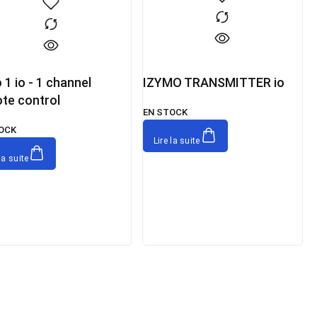
 1 io - 1 channel
IZYMO TRANSMITTER io
te control
EN STOCK
OCK
Lire la suite
la suite