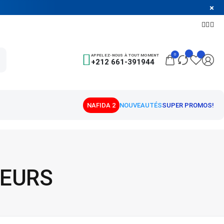
0
APPELEZ-NOUS À TOUT MOMENT
+212 661-391944
TEURS