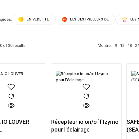
apides:
EN VEDETTE
LES BEST-SELLERS DE
LES 
0
of
30
results
Montrer
9
12
18
2
 IO LOUVER
Récepteur io on/off Izymo
SAFE
L
pour l'éclairage
(SEA