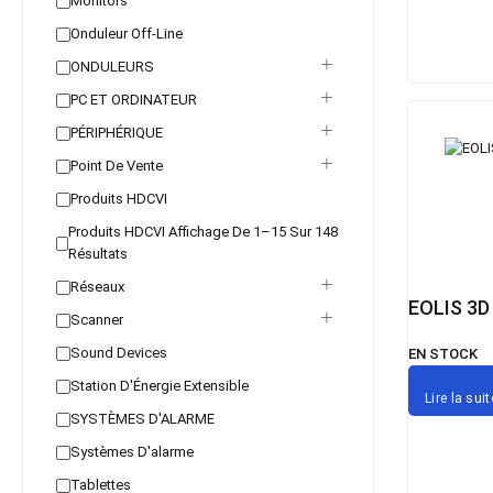
Monitors
Onduleur Off-Line
ONDULEURS
PC ET ORDINATEUR
PÉRIPHÉRIQUE
Point De Vente
Produits HDCVI
Produits HDCVI Affichage De 1–15 Sur 148
Résultats
Réseaux
EOLIS 3D
Scanner
Sound Devices
EN STOCK
Station D'Énergie Extensible
Lire la suit
SYSTÈMES D'ALARME
Systèmes D'alarme
Tablettes