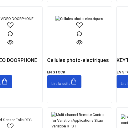
DEO DOORPHONE
Cellules photo-electriques
KEYT
EN STOCK
EN ST
e
Lire la suite
Lire 