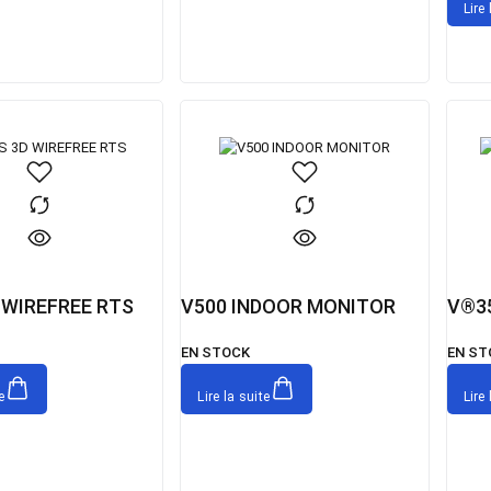
Lire 
 WIREFREE RTS
V500 INDOOR MONITOR
V®35
EN STOCK
EN ST
e
Lire la suite
Lire 