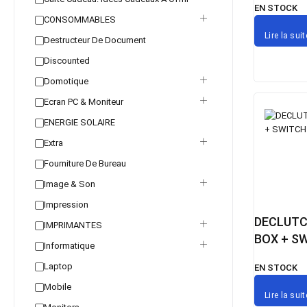
EN STOCK
CONSOMMABLES
Lire la suit
Destructeur De Document
Discounted
Domotique
Ecran PC & Moniteur
ENERGIE SOLAIRE
Extra
Fourniture De Bureau
Image & Son
Impression
DECLUTC
IMPRIMANTES
BOX + S
Informatique
Laptop
EN STOCK
Mobile
Lire la suit