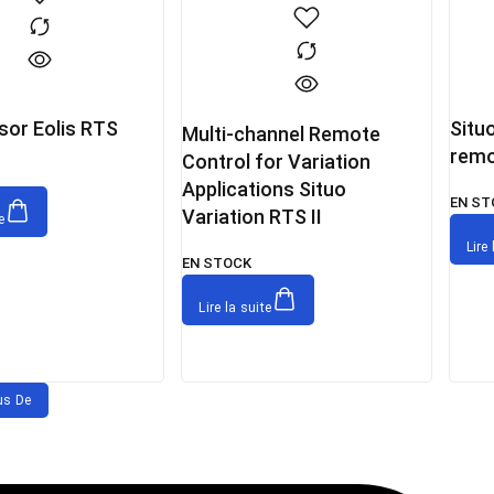
sor Eolis RTS
Situo
Multi-channel Remote
remo
Control for Variation
Applications Situo
EN ST
Variation RTS II
e
Lire 
EN STOCK
Lire la suite
us De