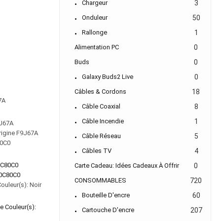
Chargeur
3
Onduleur
50
Rallonge
1
Alimentation PC
0
Buds
0
Galaxy Buds2 Live
0
Câbles & Cordons
18
7A
Câble Coaxial
8
Câble Incendie
1
rigine F9J67A
Câble Réseau
5
80C0
Câbles TV
4
Carte Cadeau: Idées Cadeaux À Offrir
0
80C80C0
CONSOMMABLES
720
ouleur(s): Noir
Bouteille D'encre
60
Cartouche D'encre
207