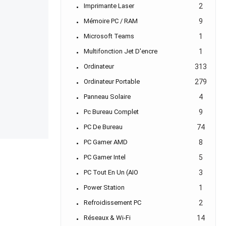
Imprimante Laser
2
Demander un Devis
Mémoire PC / RAM
9
Microsoft Teams
1
Multifonction Jet D'encre
1
Ordinateur
313
Ordinateur Portable
279
Panneau Solaire
4
Pc Bureau Complet
9
PC De Bureau
74
PC Gamer AMD
8
PC Gamer Intel
5
PC Tout En Un (AIO
3
Power Station
1
Refroidissement PC
2
Réseaux & Wi-Fi
14