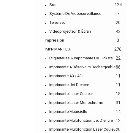
Son
124
Système De Vidéosurveillance
7
Téléviseur
20
Vidéoprojecteur & Écran
43
Impression
0
IMPRIMANTES
276
Étiqueteuse & Imprimante De Tickets
22
Imprimante À Réservoirs Rechargeables
36
Imprimante A3 / A3+
11
Imprimante Jet D'encre
11
Imprimante Laser Couleur
18
Imprimante Laser Monochrome
31
Imprimante Matricielle
14
Imprimante Multifonction Jet D'encre
12
Imprimante Multifonction Laser Couleur
20