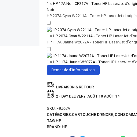
1
×
HP 17A Noir CF217A - Toner HP LaserJet d'origi
Noir
HP 207A Cyan W2211A - Toner HP LaserJet d'origin
1
×
HP 207A Cyan W2211A - Toner HP LaserJet d'or
HP 117A Jaune W2072A - Toner HP LaserJet d'orig
1
×
HP 117A Jaune W2072A - Toner HP LaserJet d'o
Demande d'informations
LIVRAISON & RETOUR
2 - DAY DELIVERY
AOÛT 10
AOÛT 14
SKU:
F9J67A
CATÉGORIES:
CARTOUCHE D'ENCRE
,
CONSOMMA
TAG:
HP
BRAND:
HP