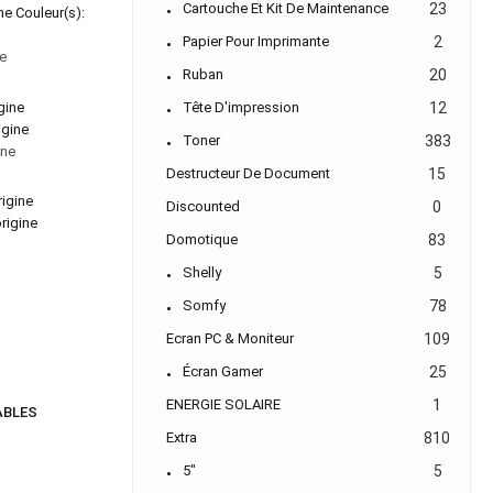
Cartouche Et Kit De Maintenance
23
ne Couleur(s):
Papier Pour Imprimante
2
e
Ruban
20
Tête D'impression
12
igine
Toner
383
ine
Destructeur De Document
15
Discounted
0
rigine
Domotique
83
Shelly
5
Somfy
78
Ecran PC & Moniteur
109
Écran Gamer
25
ENERGIE SOLAIRE
1
BLES
Extra
810
5"
5