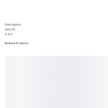
Description
Avis (0)
Q & R
Related Products
HP 30A Noir CF230A - Toner HP LaserJet d'origine
EN STOCK