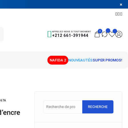
0
APPELEZ-NOUS À TOUT MOMENT
+212 661-391944
J67A
RECHERCHE