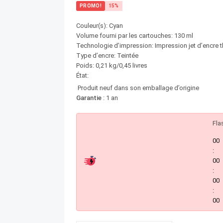
PROMO!
15%
Couleur(s): Cyan
Volume fourni par les cartouches: 130 ml
Technologie d’impression: Impression jet d’encre 
Type d’encre: Teintée
Poids: 0,21 kg/0,45 livres
État:
Produit neuf dans son emballage d’origine
Garantie
: 1 an
Fla
00
:
00
:
00
:
00