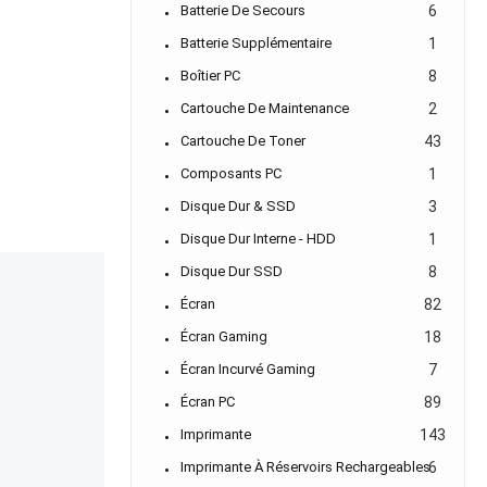
Batterie De Secours
6
Batterie Supplémentaire
1
Boîtier PC
8
Cartouche De Maintenance
2
Cartouche De Toner
43
Composants PC
1
Disque Dur & SSD
3
Disque Dur Interne - HDD
1
Disque Dur SSD
8
Écran
82
Écran Gaming
18
Écran Incurvé Gaming
7
Écran PC
89
HP 17A Noir CF217A - Toner HP LaserJet d'o
Imprimante
143
Imprimante À Réservoirs Rechargeables
6
EN STOCK