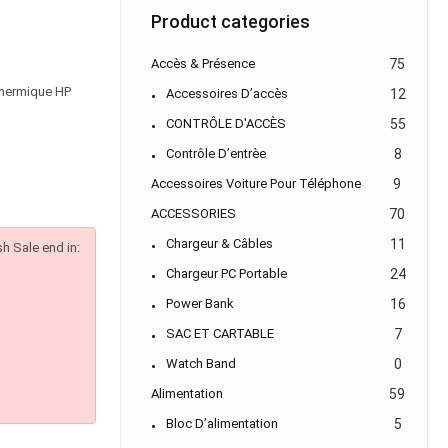
Product categories
Accès & Présence
75
thermique HP
Accessoires D’accès
12
CONTRÔLE D'ACCÈS
55
Contrôle D’entrèe
8
Accessoires Voiture Pour Téléphone
9
ACCESSORIES
70
Chargeur & Câbles
11
sh Sale end in:
Chargeur PC Portable
24
Power Bank
16
SAC ET CARTABLE
7
Watch Band
0
Alimentation
59
Bloc D’alimentation
5